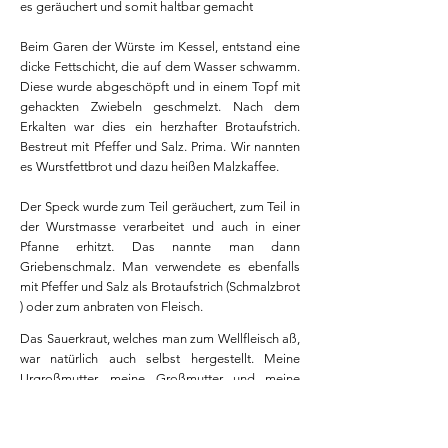
es geräuchert und somit haltbar gemacht
Beim Garen der Würste im Kessel, entstand eine
dicke Fettschicht, die auf dem Wasser schwamm.
Diese wurde abgeschöpft und in einem Topf mit
gehackten Zwiebeln geschmelzt. Nach dem
Erkalten war dies ein herzhafter Brotaufstrich.
Bestreut mit Pfeffer und Salz. Prima. Wir nannten
es Wurstfettbrot und dazu heißen Malzkaffee.
Der Speck wurde zum Teil geräuchert, zum Teil in
der Wurstmasse verarbeitet und auch in einer
Pfanne erhitzt. Das nannte man dann
Griebenschmalz. Man verwendete es ebenfalls
mit Pfeffer und Salz als Brotaufstrich (Schmalzbrot
) oder zum anbraten von Fleisch.
Das Sauerkraut, welches man zum Wellfleisch aß,
war natürlich auch selbst hergestellt. Meine
Urgroßmutter, meine Großmutter und meine
Mutter saßen zusammen und schnitten Kraut ein
(so sagte man ). Das gehobelte Weisskraut wurde
gesalzen und in einem irdenem Fass